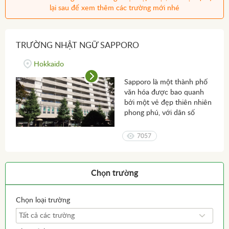
lại sau để xem thêm các trường mới nhé
TRƯỜNG NHẬT NGỮ SAPPORO
Hokkaido
Sapporo là một thành phố
văn hóa được bao quanh
bởi một vẻ đẹp thiên nhiên
phong phú, với dân số
khoảng 2 triệu người. So
với những thành phố như
7057
Tokyo hay Osaka, Sapporo
có giá cả phải chăng và dễ
sinh sống hơn. Ở đây có
Chọn trường
trên 30 trường Đại học,
Cao đẳng, Trung cấp nghề
thu hút rất nhiều các bạn
Chọn loại trường
du học sinh.
Tất cả các trường