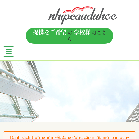
提携をご希望
学校様
の
はこち
ら
TOGGLE
NAVIGATION
Danh sách trường liên kết đang được cập nhật, mời bạn quay