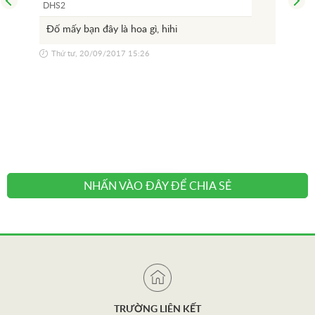
DHS2
DHS
Đố mấy bạn đây là hoa gì, hihi
Man
màu
Thứ tư, 20/09/2017 15:26
riên
có 
đẹp
Thứ
NHẤN VÀO ĐÂY ĐỂ CHIA SẺ
TRƯỜNG LIÊN KẾT