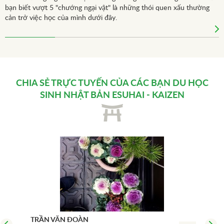
bạn biết vượt 5 "chướng ngại vật" là những thói quen xấu thường
cản trở việc học của mình dưới đây.
CHIA SẺ TRỰC TUYẾN CỦA CÁC BẠN
DU HỌC
SINH NHẬT BẢN
ESUHAI - KAIZEN
TRẦN VĂN ĐOÀN
NGU