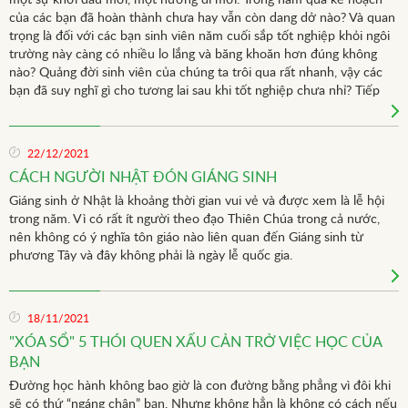
một sự khởi đầu mới, một hướng đi mới. Trong năm qua kế hoạch
của các bạn đã hoàn thành chưa hay vẫn còn dang dở nào? Và quan
trọng là đối với các bạn sinh viên năm cuối sắp tốt nghiệp khỏi ngôi
trường này càng có nhiều lo lắng và băng khoăn hơn đúng không
nào? Quảng đời sinh viên của chúng ta trôi qua rất nhanh, vậy các
bạn đã suy nghĩ gì cho tương lai sau khi tốt nghiệp chưa nhỉ? Tiếp
tục học lên Cao học hay học trên “trường đời” luôn là quyết định
không dễ dàng và là cột mốc quan trọng của cuộc đời.
22/12/2021
CÁCH NGƯỜI NHẬT ĐÓN GIÁNG SINH
Giáng sinh ở Nhật là khoảng thời gian vui vẻ và được xem là lễ hội
trong năm. Vì có rất ít người theo đạo Thiên Chúa trong cả nước,
nên không có ý nghĩa tôn giáo nào liên quan đến Giáng sinh từ
phương Tây và đây không phải là ngày lễ quốc gia.
18/11/2021
"XÓA SỔ" 5 THÓI QUEN XẤU CẢN TRỞ VIỆC HỌC CỦA
BẠN
Đường học hành không bao giờ là con đường bằng phẳng vì đôi khi
sẽ có thứ “ngáng chân” bạn. Nhưng không hẳn là không có cách nếu