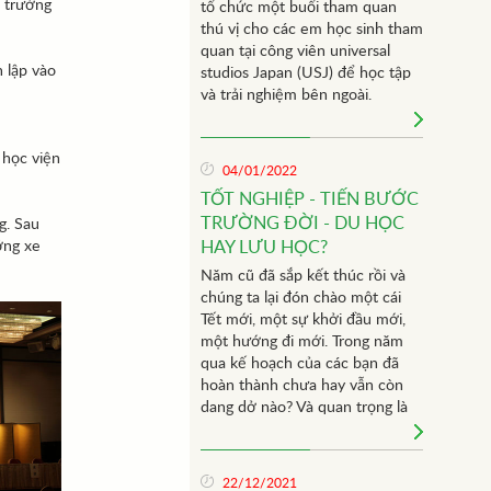
i trường
tổ chức một buổi tham quan
thú vị cho các em học sinh tham
quan tại công viên universal
 lập vào
studios Japan (USJ) để học tập
và trải nghiệm bên ngoài.
 học viện
04/01/2022
TỐT NGHIỆP - TIẾN BƯỚC
TRƯỜNG ĐỜI - DU HỌC
g. Sau
ỡng xe
HAY LƯU HỌC?
Năm cũ đã sắp kết thúc rồi và
chúng ta lại đón chào một cái
Tết mới, một sự khởi đầu mới,
một hướng đi mới. Trong năm
qua kế hoạch của các bạn đã
hoàn thành chưa hay vẫn còn
dang dở nào? Và quan trọng là
đối với các bạn sinh viên năm
cuối sắp tốt nghiệp khỏi ngôi
trường này càng có nhiều lo
22/12/2021