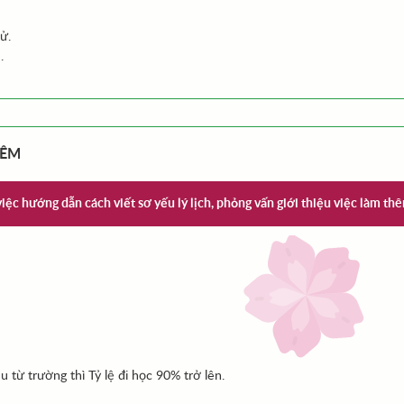
ử.
.
HÊM
ệc hướng dẫn cách viết sơ yếu lý lịch, phỏng vấn giới thiệu việc làm th
u từ trường thì Tỷ lệ đi học 90% trở lên.