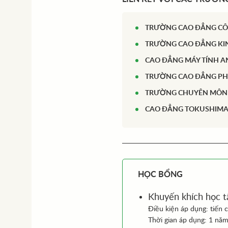
TRƯỜNG CAO ĐẲNG CÔ
TRƯỜNG CAO ĐẲNG KI
CAO ĐẲNG MÁY TÍNH A
TRƯỜNG CAO ĐẲNG PH
TRƯỜNG CHUYÊN MÔN P
CAO ĐẲNG TOKUSHIMA
HỌC BỔNG
Khuyến khích học t
Điều kiện áp dụng: tiến c
Thời gian áp dụng: 1 năm