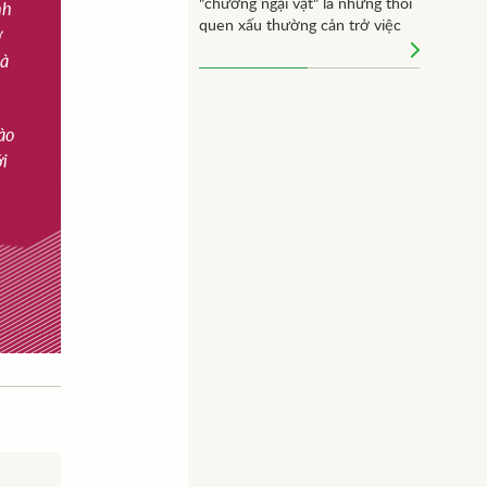
"chướng ngại vật" là những thói
nh
quen xấu thường cản trở việc
ờ
học của mình dưới đây.
và
ào
ới