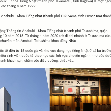
uki - Khoa Tiếng Nhật (thành phố Takamatsu, tỉnh Kagawa) là một ngô
ập vào tháng 4 năm 1992.
 Anabuki - Khoa Tiếng nhật (thành phố Fukuyama, tỉnh Hiroshima) thành
ng Thông tin Anabuki - Khoa Tiếng nhật (thành phố Tokushima, quận
ng 10 năm 2018. Từ tháng 4 năm 2020 trở đi chi nhánh ở Tokushima của
g chuyên môn Anabuki Tokushima khoa tiếng Nhật
uốc tế đến từ 15 quốc gia và khu vực đang học tiếng Nhật ở cả ba trườn
nhiều sinh viên quốc tế theo học các lĩnh vực chuyên ngành như bảo dư
oanh khách sạn, chăm sóc điều dưỡng, thiết kế,...