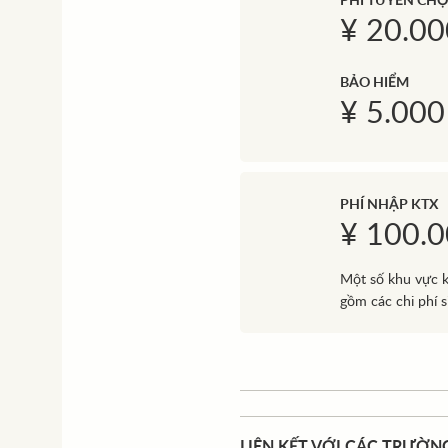
PHÍ TUYỂN CH
¥ 20.00
BẢO HIỂM
¥ 5.000
PHÍ NHẬP KTX
¥ 100.
Một số khu vực k
gồm các chi phí s
LIÊN KẾT VỚI CÁC TRƯỜN