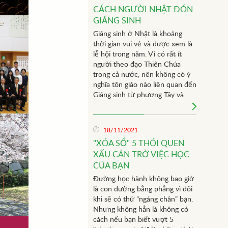
lắng và băng khoăn hơn đúng
CÁCH NGƯỜI NHẬT ĐÓN
không nào? Quảng đời sinh viên
GIÁNG SINH
của chúng ta trôi qua rất nhanh,
vậy các bạn đã suy nghĩ gì cho
Giáng sinh ở Nhật là khoảng
tương lai sau khi tốt nghiệp
thời gian vui vẻ và được xem là
chưa nhỉ? Tiếp tục học lên Cao
lễ hội trong năm. Vì có rất ít
học hay học trên “trường đời”
người theo đạo Thiên Chúa
luôn là quyết định không dễ
trong cả nước, nên không có ý
dàng và là cột mốc quan trọng
nghĩa tôn giáo nào liên quan đến
của cuộc đời.
Giáng sinh từ phương Tây và
đây không phải là ngày lễ quốc
gia.
18/11/2021
"XÓA SỔ" 5 THÓI QUEN
XẤU CẢN TRỞ VIỆC HỌC
CỦA BẠN
Đường học hành không bao giờ
là con đường bằng phẳng vì đôi
khi sẽ có thứ “ngáng chân” bạn.
Nhưng không hẳn là không có
cách nếu bạn biết vượt 5