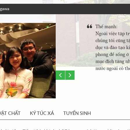
agawa
Thế mạnh:
Ngoài việc tập t
chúng tôi cũng t
dục và đào tạo k
phong để sống ở
mục đích tăng nh
nước ngoài có th
VẬT CHẤT
KÝ TÚC XÁ
TUYỂN SINH