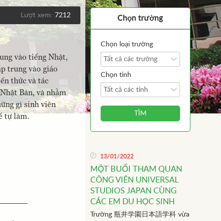
Lượt xem:
7212
Chọn trường
Chọn loại trường
rung vào tiếng Nhật,
Tất cả các trường
ập trung vào giáo
Chọn tỉnh
iến thức và tác
Tất cả các tỉnh
 Nhật Bản, và nhằm
ững gì sinh viên
TÌM
ể tự làm.
13/01/2022
MỘT BUỔI THAM QUAN
CÔNG VIÊN UNIVERSAL
STUDIOS JAPAN CÙNG
CÁC EM DU HỌC SINH
Trường 瓶井学園日本語学科 vừa