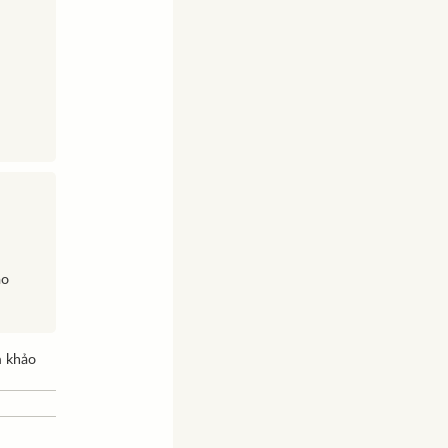
ao
m khảo