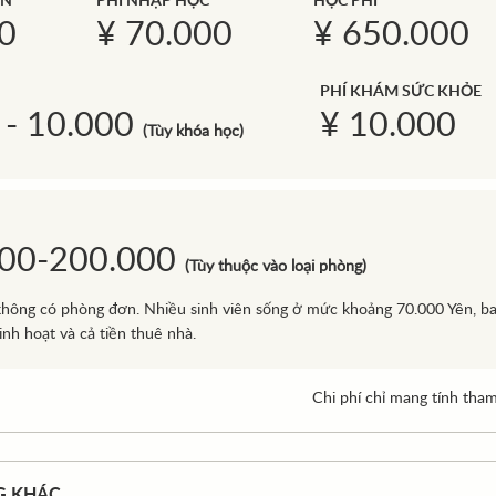
ỌN
PHÍ NHẬP HỌC
HỌC PHÍ
0
¥ 70.000
¥ 650.000
PHÍ KHÁM SỨC KHỎE
 - 10.000
¥ 10.000
(Tùy khóa học)
000-200.000
(Tùy thuộc vào loại phòng)
hông có phòng đơn. Nhiều sinh viên sống ở mức khoảng 70.000 Yên, b
inh hoạt và cả tiền thuê nhà.
Chi phí chỉ mang tính tha
G KHÁC