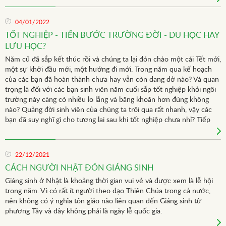
04/01/2022
TỐT NGHIỆP - TIẾN BƯỚC TRƯỜNG ĐỜI - DU HỌC HAY
LƯU HỌC?
Năm cũ đã sắp kết thúc rồi và chúng ta lại đón chào một cái Tết mới,
một sự khởi đầu mới, một hướng đi mới. Trong năm qua kế hoạch
của các bạn đã hoàn thành chưa hay vẫn còn dang dở nào? Và quan
trọng là đối với các bạn sinh viên năm cuối sắp tốt nghiệp khỏi ngôi
trường này càng có nhiều lo lắng và băng khoăn hơn đúng không
nào? Quảng đời sinh viên của chúng ta trôi qua rất nhanh, vậy các
bạn đã suy nghĩ gì cho tương lai sau khi tốt nghiệp chưa nhỉ? Tiếp
tục học lên Cao học hay học trên “trường đời” luôn là quyết định
không dễ dàng và là cột mốc quan trọng của cuộc đời.
22/12/2021
CÁCH NGƯỜI NHẬT ĐÓN GIÁNG SINH
Giáng sinh ở Nhật là khoảng thời gian vui vẻ và được xem là lễ hội
trong năm. Vì có rất ít người theo đạo Thiên Chúa trong cả nước,
nên không có ý nghĩa tôn giáo nào liên quan đến Giáng sinh từ
phương Tây và đây không phải là ngày lễ quốc gia.