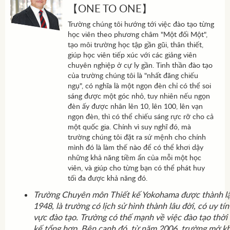
【ONE TO ONE】
Trường chúng tôi hướng tới việc đào tạo từng
học viên theo phương châm "Một đối Một",
tạo môi trường học tập gần gũi, thân thiết,
giúp học viên tiếp xúc với các giảng viên
chuyên nghiệp ở cự ly gần. Tinh thần đào tạo
của trường chúng tôi là "nhất đăng chiếu
ngụ", có nghĩa là một ngọn đèn chỉ có thể soi
sáng được một góc nhỏ, tuy nhiên nếu ngọn
đèn ấy được nhân lên 10, lên 100, lên vạn
ngọn đèn, thì có thể chiếu sáng rực rỡ cho cả
một quốc gia. Chính vì suy nghĩ đó, mà
trường chúng tôi đặt ra sứ mệnh cho chính
mình đó là làm thế nào để có thể khơi dậy
những khả năng tiềm ẩn của mỗi một học
viên, và giúp cho từng bạn có thể phát huy
tối đa được khả năng đó.
Trường Chuyên môn Thiết kế Yokohama được thành l
1948, là trường có lịch sử hình thành lâu đời, có uy tín
vực đào tạo. Trường có thế mạnh về việc đào tạo thời t
kế tổng hợp. Bên cạnh đó, từ năm 2006, trường mở k