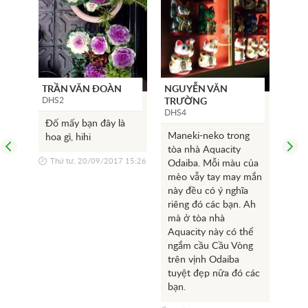
TRẦN VĂN ĐOÀN
NGUYỄN VĂN
HIẾ
DHS2
DHS
TRƯỜNG
DHS4
Đố mấy bạn đây là
Kyot
Maneki-neko trong
hoa gì, hihi
bạn 
tòa nhà Aquacity
thốn
Thứ tư, 20/09/2017 15:26
Odaiba. Mỗi màu của
chù
mèo vẫy tay may mắn
kín
này đều có ý nghĩa
mình
riêng đó các bạn. Ah
lạn
Thứ
mà ở tòa nhà
khu
Aquacity này có thể
đượ
ngắm cầu Cầu Vòng
như
trên vịnh Odaiba
cũn
tuyệt đẹp nữa đó các
khác
bạn.