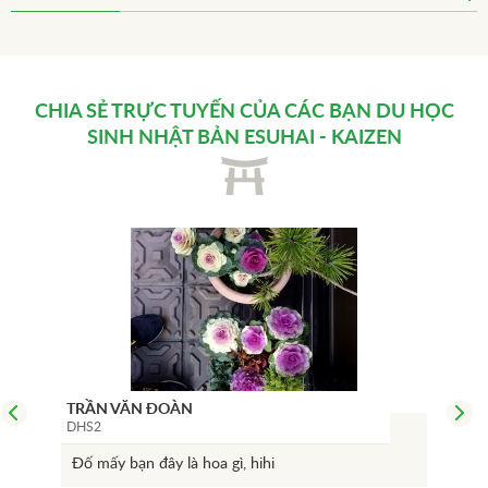
CHIA SẺ TRỰC TUYẾN CỦA CÁC BẠN
DU HỌC
SINH NHẬT BẢN
ESUHAI - KAIZEN
TRẦN VĂN ĐOÀN
NGU
DHS2
DHS
Đố mấy bạn đây là hoa gì, hihi
Man
màu