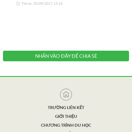
Thứ tư, 20/09/2017 15:26
riên
có 
đẹp
Thứ
NHẤN VÀO ĐÂY ĐỂ CHIA SẺ
TRƯỜNG LIÊN KẾT
GIỚI THIỆU
CHƯƠNG TRÌNH DU HỌC