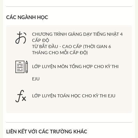
CÁC NGÀNH HỌC
CHƯƠNG TRÌNH GIẢNG DẠY TIẾNG NHẬT 4
CẤP ĐỘ
TỪ BẮT ĐẦU - CAO CẤP (THỜI GIAN 6
THÁNG CHO MỖI CẤP ĐỘ)
LỚP LUYỆN MÔN TỔNG HỢP CHO KỲ THI
EJU
LỚP LUYỆN TOÁN HỌC CHO KỲ THI EJU
LIÊN KẾT VỚI CÁC TRƯỜNG KHÁC