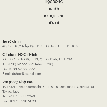
HỌC BỔNG
TIN TỨC
DU HỌC SINH
LIÊN HỆ
Trụ sở chính
40/12 - 40/14 Ấp Bắc, P. 13, Q. Tân Bình, TP. HCM
Chi nhánh Hồ Chí Minh
2R - 2R1 Bình Giã, P. 13, Q. Tân Bình, TP. HCM
Tel: (028) 62 666 222 (nhánh 413)
Fax: (028) 62 886 383
Email:
duhoc@esuhai.com
Văn phòng Nhật Bản
101-0047, Arte Otemachi, 8F, 1-5-16, Uchikanda, Chiyoda-ku,
Tokyo, Japan
Tel: +81-3-5577-3268
Fax: +81-3-3518-9093