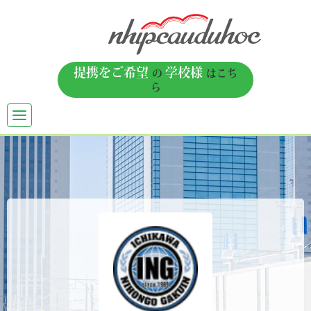
提携をご希望
学校様
の
はこち
ら
TOGGLE
NAVIGATION