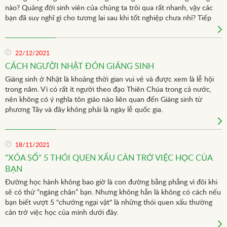
nào? Quảng đời sinh viên của chúng ta trôi qua rất nhanh, vậy các
bạn đã suy nghĩ gì cho tương lai sau khi tốt nghiệp chưa nhỉ? Tiếp
tục học lên Cao học hay học trên “trường đời” luôn là quyết định
không dễ dàng và là cột mốc quan trọng của cuộc đời.
22/12/2021
CÁCH NGƯỜI NHẬT ĐÓN GIÁNG SINH
Giáng sinh ở Nhật là khoảng thời gian vui vẻ và được xem là lễ hội
trong năm. Vì có rất ít người theo đạo Thiên Chúa trong cả nước,
nên không có ý nghĩa tôn giáo nào liên quan đến Giáng sinh từ
phương Tây và đây không phải là ngày lễ quốc gia.
18/11/2021
"XÓA SỔ" 5 THÓI QUEN XẤU CẢN TRỞ VIỆC HỌC CỦA
BẠN
Đường học hành không bao giờ là con đường bằng phẳng vì đôi khi
sẽ có thứ “ngáng chân” bạn. Nhưng không hẳn là không có cách nếu
bạn biết vượt 5 "chướng ngại vật" là những thói quen xấu thường
cản trở việc học của mình dưới đây.